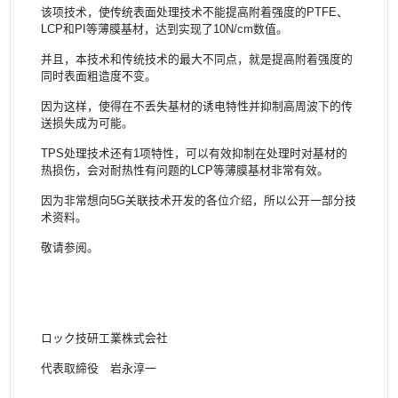
该项技术，使传统表面处理技术不能提高附着强度的PTFE、
LCP和PI等薄膜基材，达到实现了10N/cm数值。
并且，本技术和传统技术的最大不同点，就是提高附着强度的
同时表面粗造度不变。
因为这样，使得在不丢失基材的诱电特性并抑制高周波下的传
送损失成为可能。
TPS处理技术还有1项特性，可以有效抑制在处理时对基材的
热损伤，会对耐热性有问题的LCP等薄膜基材非常有效。
因为非常想向5G关联技术开发的各位介绍，所以公开一部分技
术资料。
敬请参阅。
ロック技研工業株式会社
代表取締役 岩永淳一